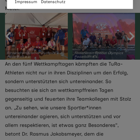
Impressum
Datenschutz
Meter.
Förderverein Special Olympics
Förderverein Special Olympics
Paderborn e.V.
Paderborn e.V.
An den fünf Wettkampftagen kämpften die TuRa-
Athleten nicht nur in ihren Disziplinen um den Erfolg,
sondern unterstützten sich untereinander. So
besuchten sie sich an wettkampffreien Tagen
gegenseitig und feuerten ihre Teamkollegen mit Stolz
an. „Zu sehen, wie unsere Sportler*innen
untereinander agieren, sich unterstützen und vor
allem respektieren, ist etwas ganz Besonderes“,
betont Dr. Rasmus Jakobsmeyer, dem die