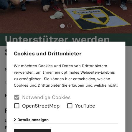
Unterstützer werden
Spendenkonto
Cookies und Drittanbieter
Wir möchten Cookies und Daten von Drittanbietern
Sparkasse Paderborn-Detmold-Höxter
verwenden, um Ihnen ein optimales Webseiten-Erlebnis
zu ermöglichen. Sie können hier entscheiden, welche
IBAN: DE44 4765 0130 0013 0017 14
Cookies und Drittanbieter Sie erlauben und welche nicht.
BIC: WELADE3LXXX
Notwendige Cookies
OpenStreetMap
YouTube
Finanzielle Unterstützung
Details anzeigen
Um den Athletinnen und Athleten mit geistiger
Beeinträchtigung die Teilhabe an Veranstaltungen von