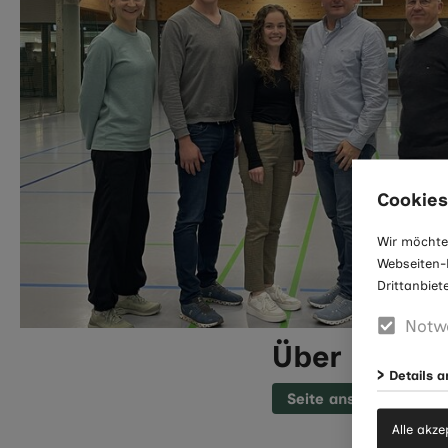
Cookies
Wir möchte
Webseiten-E
Drittanbiet
Notw
Über uns
Details 
Seite ansehen
Alle akze