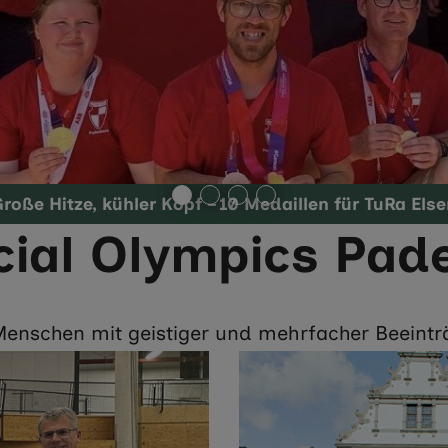
roße Hitze, kühler Kopf – 10 Medaillen für TuRa Els
cial Olympics Pade
Menschen mit geistiger und mehrfacher Beeintr