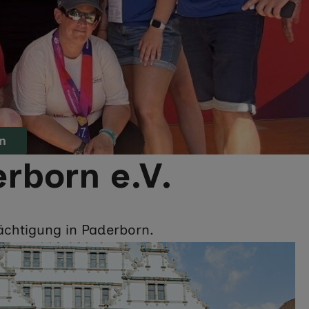
en
rborn e.V.
ächtigung in Paderborn.